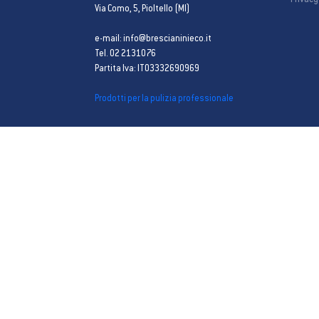
Privacy
Via Como, 5, Pioltello (MI)
e-mail: info@brescianinieco.it
Tel. 02 2131076
Partita Iva: IT03332690969
Prodotti per la pulizia professionale