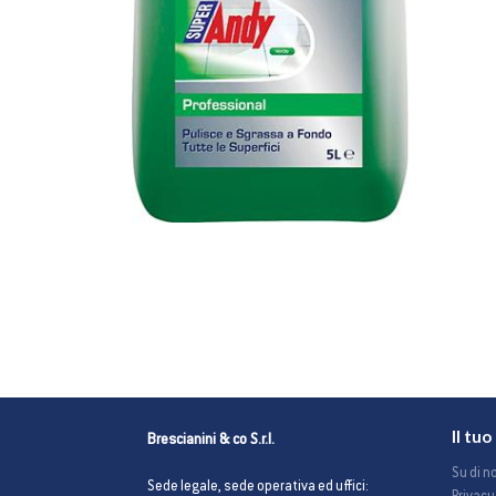
Il tu
Brescianini & co S.r.l.
Su di no
Sede legale, sede operativa ed uffici: