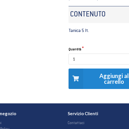
CONTENUTO
Tanica 5 lt.
Quantità
Aggiungi al
carrello
o negozio
Servizio Clienti
i
Contattaci