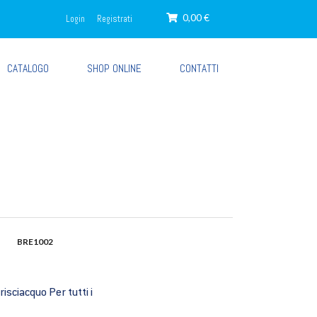
0,00 €
Login
Registrati
CATALOGO
SHOP ONLINE
CONTATTI
BRE1002
sciacquo Per tutti i