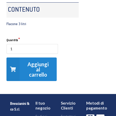
CONTENUTO
Flacone 3 litri
Quantità
Aggiungi
al
carrello
Il tuo
Servizio
Metodi di
Brescianini &
negozio
Clienti
pagamento
co S.r.l.