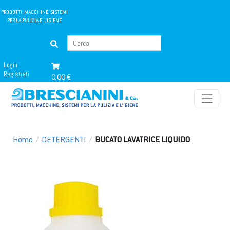
PRODOTTI, MACCHINE, SISTEMI
PER LA PULIZIA E L'IGIENE
Login
Registrati
0,00 €
Home
/
DETERGENTI
/
BUCATO LAVATRICE LIQUIDO