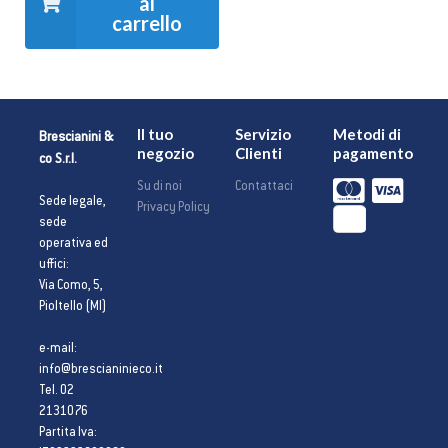
al
carrello
Il tuo
Servizio
Metodi di
Brescianini &
negozio
Clienti
pagamento
co S.r.l.
Su di noi
Contattaci
Sede legale,
Privacy Policy
sede
operativa ed
uffici:
Via Como, 5,
Pioltello (MI)
e-mail:
info@brescianinieco.it
Tel. 02
2131076
Partita Iva: