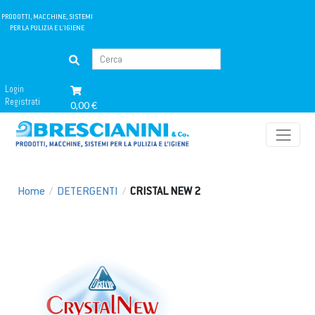
PRODOTTI, MACCHINE, SISTEMI
PER LA PULIZIA E L'IGIENE
Login
Registrati
0,00 €
Home
/
DETERGENTI
/
CRISTAL NEW 2