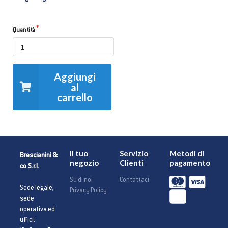
Quantità
Aggiungi
al
carrello
Il tuo
Servizio
Metodi di
Brescianini &
negozio
Clienti
pagamento
co S.r.l.
Su di noi
Contattaci
Sede legale,
Privacy Policy
sede
operativa ed
uffici: