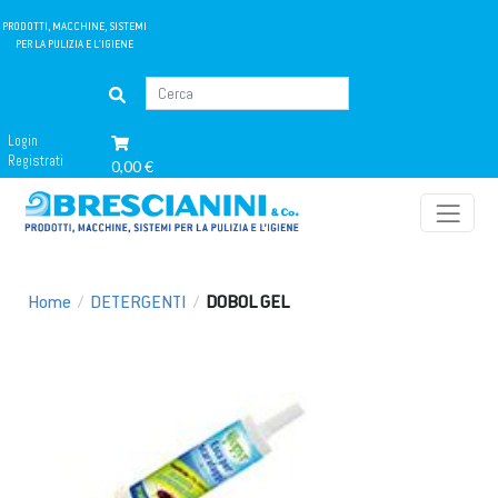
PRODOTTI, MACCHINE, SISTEMI
PER LA PULIZIA E L'IGIENE
Login
Registrati
0,00 €
Home
/
DETERGENTI
/
DOBOL GEL