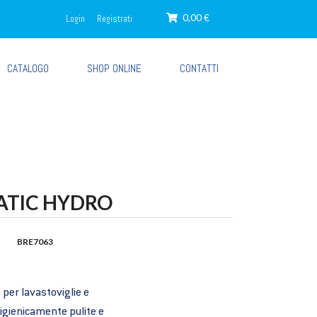
0,00 €
Login
Registrati
CATALOGO
SHOP ONLINE
CONTATTI
ATIC HYDRO
BRE7063
 per lavastoviglie e
e igienicamente pulite e