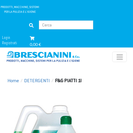
PRODOTTI, MACCHINE, SISTEMI
PER LA PULIZIA E L'IGIENE
Login
Registrati
0,00 €
Home
/
DETERGENTI
/
F&G PIATTI 1l