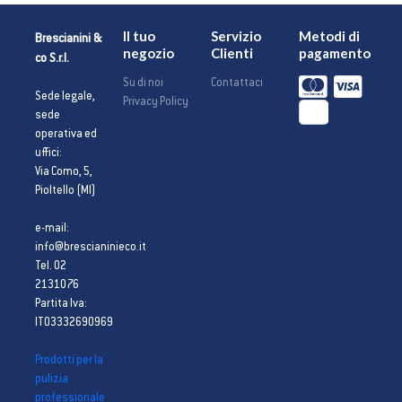
Il tuo
Servizio
Metodi di
Brescianini &
negozio
Clienti
pagamento
co S.r.l.
Su di noi
Contattaci
Sede legale,
Privacy Policy
sede
operativa ed
uffici:
Via Como, 5,
Pioltello (MI)
e-mail:
info@brescianinieco.it
Tel. 02
2131076
Partita Iva:
IT03332690969
Prodotti per la
pulizia
professionale