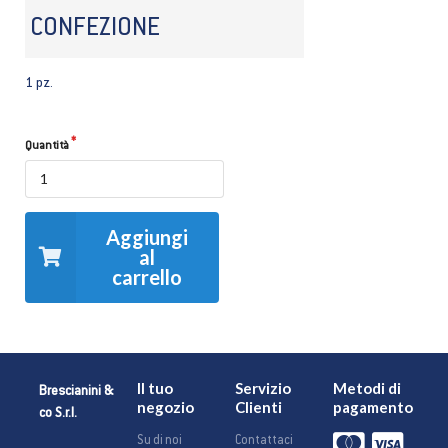
CONFEZIONE
1 pz.
Quantità
Aggiungi
al
carrello
Il tuo
Servizio
Metodi di
Brescianini &
negozio
Clienti
pagamento
co S.r.l.
Su di noi
Contattaci