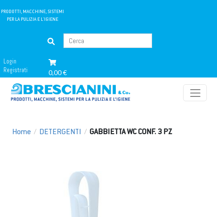
PRODOTTI, MACCHINE, SISTEMI
PER LA PULIZIA E L'IGIENE
Login
Registrati
0,00 €
Home
/
DETERGENTI
/
GABBIETTA WC CONF. 3 PZ