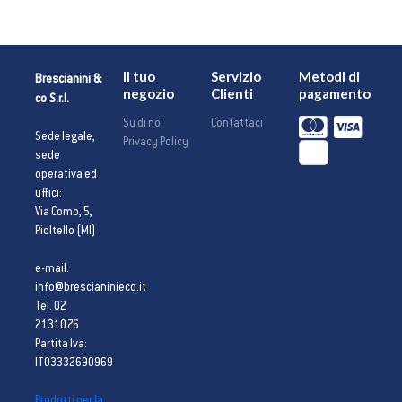
Il tuo
Servizio
Metodi di
Brescianini &
negozio
Clienti
pagamento
co S.r.l.
Su di noi
Contattaci
Sede legale,
Privacy Policy
sede
operativa ed
uffici:
Via Como, 5,
Pioltello (MI)
e-mail:
info@brescianinieco.it
Tel. 02
2131076
Partita Iva:
IT03332690969
Prodotti per la