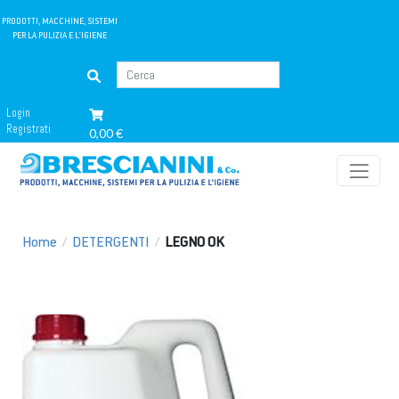
PRODOTTI, MACCHINE, SISTEMI
PER LA PULIZIA E L'IGIENE
Login
Registrati
0,00 €
Home
/
DETERGENTI
/
LEGNO OK