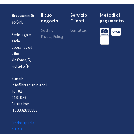
Il tuo
Servizio
Metodi di
Brescianini &
negozio
Clienti
pagamento
co S.r.l.
Su di noi
Contattaci
Sede legale,
Privacy Policy
sede
operativa ed
uffici:
Via Como, 5,
Pioltello (MI)
e-mail:
info@brescianinieco.it
Tel. 02
2131076
Partita Iva:
IT03332690969
Prodotti per la
pulizia