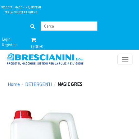
PRODOTTI, MACCHINE, SISTEMI
PER LA PULIZIA E L'IGIENE
Login
Registrati
0,00 €
Home
/
DETERGENTI
/
MAGIC GRES