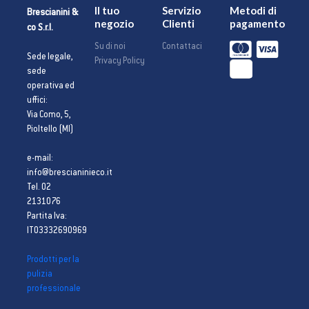
Il tuo
Servizio
Metodi di
Brescianini &
negozio
Clienti
pagamento
co S.r.l.
Su di noi
Contattaci
Sede legale,
Privacy Policy
sede
operativa ed
uffici:
Via Como, 5,
Pioltello (MI)
e-mail:
info@brescianinieco.it
Tel. 02
2131076
Partita Iva:
IT03332690969
Prodotti per la
pulizia
professionale