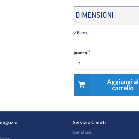
DIMENSIONI
76 cm.
Quantità
Aggiungi al
carrello
o negozio
Servizio Clienti
i
Contattaci