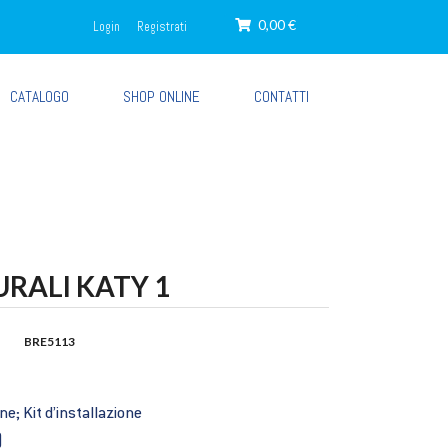
0,00 €
Login
Registrati
CATALOGO
SHOP ONLINE
CONTATTI
RALI KATY 1
BRE5113
; Kit d’installazione
)