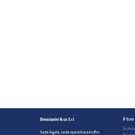
Il tu
Brescianini & co S.r.l.
Su di no
Sede legale, sede operativa ed uffici: