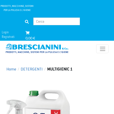
PRODOTTI, MACCHINE, SISTEMI
PER LA PULIZIA E L'IGIENE
Login
Registrati
0,00 €
Home
/
DETERGENTI
/
MULTIGIENIC 1