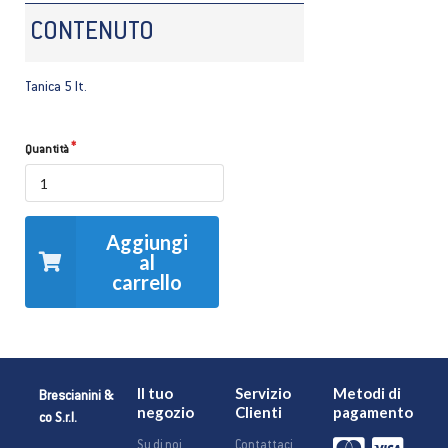
CONTENUTO
Tanica 5 lt.
Quantità
Aggiungi
al
carrello
Il tuo
Servizio
Metodi di
Brescianini &
negozio
Clienti
pagamento
co S.r.l.
Su di noi
Contattaci