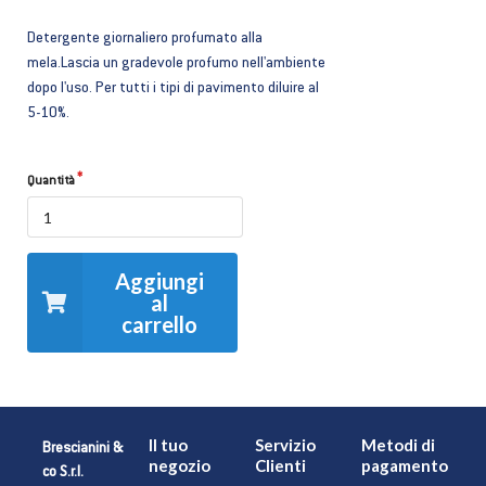
Detergente giornaliero profumato alla
mela.Lascia un gradevole profumo nell'ambiente
dopo l'uso. Per tutti i tipi di pavimento diluire al
5-10%.
Quantità
Aggiungi
al
carrello
Il tuo
Servizio
Metodi di
Brescianini &
negozio
Clienti
pagamento
co S.r.l.