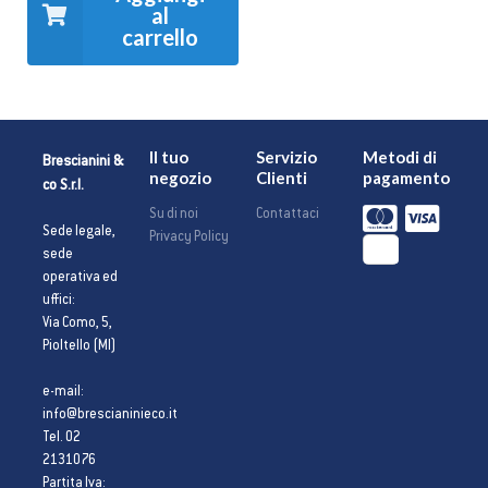
al
carrello
Il tuo
Servizio
Metodi di
Brescianini &
negozio
Clienti
pagamento
co S.r.l.
Su di noi
Contattaci
Sede legale,
Privacy Policy
sede
operativa ed
uffici:
Via Como, 5,
Pioltello (MI)
e-mail:
info@brescianinieco.it
Tel. 02
2131076
Partita Iva: