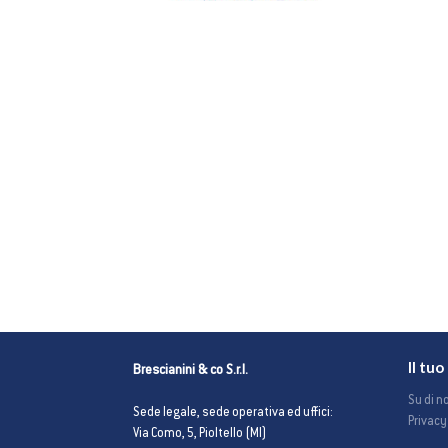
Il tu
Brescianini & co S.r.l.
Su di no
Sede legale, sede operativa ed uffici:
Privacy
Via Como, 5, Pioltello (MI)