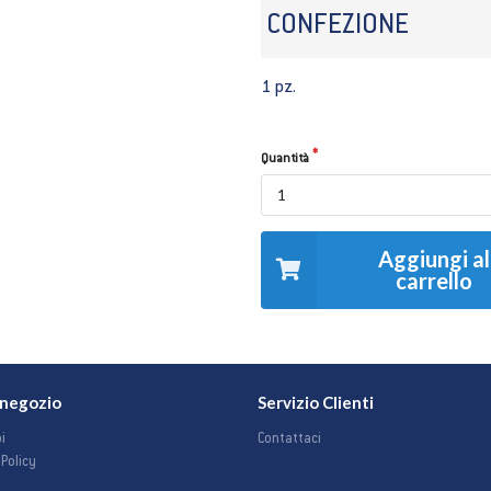
CONFEZIONE
1 pz.
Quantità
Aggiungi al
carrello
o negozio
Servizio Clienti
i
Contattaci
 Policy