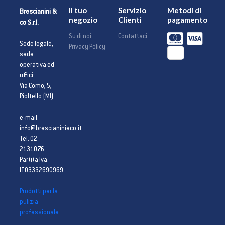
Il tuo
Servizio
Metodi di
Brescianini &
negozio
Clienti
pagamento
co S.r.l.
Su di noi
Contattaci
Sede legale,
Privacy Policy
sede
operativa ed
uffici:
Via Como, 5,
Pioltello (MI)
e-mail:
info@brescianinieco.it
Tel. 02
2131076
Partita Iva:
IT03332690969
Prodotti per la
pulizia
professionale