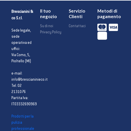
Il tuo
Servizio
Metodi di
Brescianini &
negozio
Clienti
pagamento
co S.r.l.
Su di noi
Contattaci
Sede legale,
Privacy Policy
sede
operativa ed
uffici:
Via Como, 5,
Pioltello (MI)
e-mail:
info@brescianinieco.it
Tel. 02
2131076
Partita Iva:
IT03332690969
Prodotti per la
pulizia
professionale