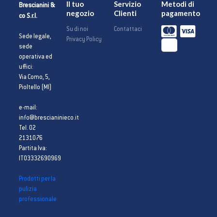
Il tuo
Servizio
Metodi di
Brescianini &
negozio
Clienti
pagamento
co S.r.l.
Su di noi
Contattaci
Sede legale,
Privacy Policy
sede
operativa ed
uffici:
Via Como, 5,
Pioltello (MI)
e-mail:
info@brescianinieco.it
Tel. 02
2131076
Partita Iva:
IT03332690969
Prodotti per la
pulizia
professionale