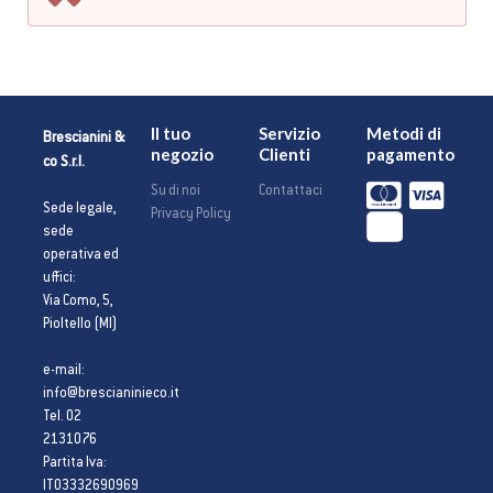
Il tuo
Servizio
Metodi di
Brescianini &
negozio
Clienti
pagamento
co S.r.l.
Su di noi
Contattaci
Sede legale,
Privacy Policy
sede
operativa ed
uffici:
Via Como, 5,
Pioltello (MI)
e-mail:
info@brescianinieco.it
Tel. 02
2131076
Partita Iva:
IT03332690969