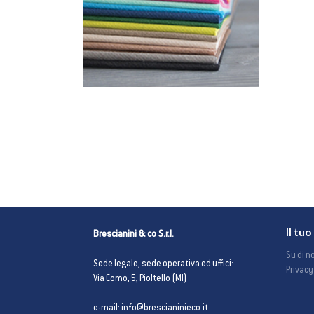
Il tu
Brescianini & co S.r.l.
Su di no
Sede legale, sede operativa ed uffici:
Privacy
Via Como, 5, Pioltello (MI)
e-mail: info@brescianinieco.it