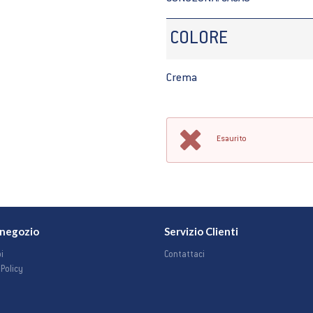
COLORE
Crema
Esaurito
o negozio
Servizio Clienti
i
Contattaci
 Policy