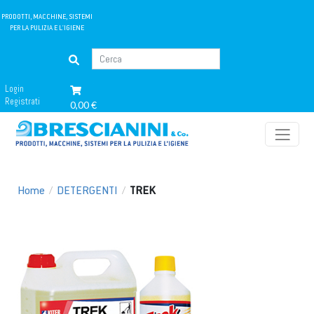
PRODOTTI, MACCHINE, SISTEMI
PER LA PULIZIA E L'IGIENE
Login
Registrati
0,00 €
Home
/
DETERGENTI
/
TREK