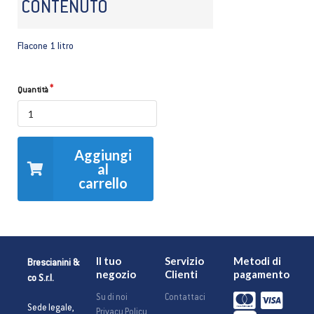
CONTENUTO
Flacone 1 litro
Quantità
Aggiungi
al
carrello
Il tuo
Servizio
Metodi di
Brescianini &
negozio
Clienti
pagamento
co S.r.l.
Su di noi
Contattaci
Sede legale,
Privacy Policy