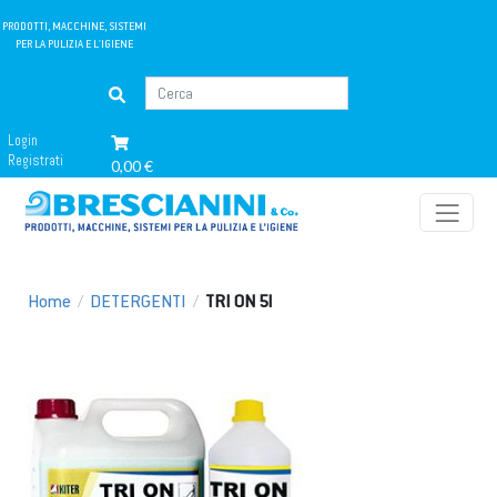
PRODOTTI, MACCHINE, SISTEMI
PER LA PULIZIA E L'IGIENE
Login
Registrati
0,00 €
Home
/
DETERGENTI
/
TRI ON 5l