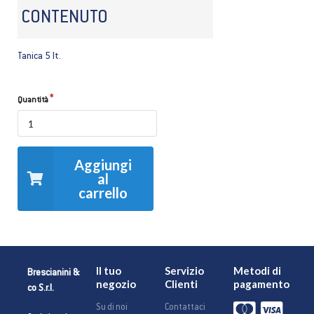
CONTENUTO
Tanica 5 lt.
Quantità
Aggiungi
al
carrello
Il tuo
Servizio
Metodi di
Brescianini &
negozio
Clienti
pagamento
co S.r.l.
Su di noi
Contattaci