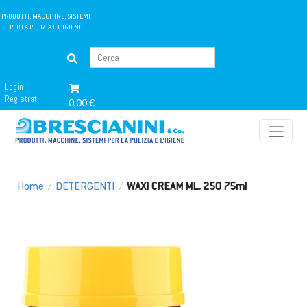
PRODOTTI, MACCHINE, SISTEMI
PER LA PULIZIA E L'IGIENE
Login
Registrati
0,00 €
Home
/
DETERGENTI
/
WAXI CREAM ML. 250 75ml